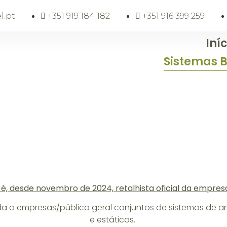
l.pt
+351 919 184 182
+351 916 399 259
Iníc
Sistemas 
 é, desde novembro de 2024, retalhista oficial da empre
da a empresas/público geral conjuntos de sistemas de a
e estáticos.