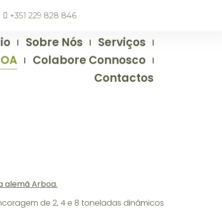
+351 229 828 846
io
Sobre Nós
Serviços
BOA
Colabore Connosco
Contactos
sa alemã Arboa.
ncoragem de 2, 4 e 8 toneladas dinâmicos