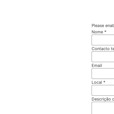
Please enab
Nome
*
Contacto t
Email
Contacto
Local
*
Nome
Email
Descrição 