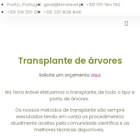
Porto, Portugal
geral@terraravel.pt
+351 919 184 182
+351 916 399 259
+351 229 828 846
Colabore Connosco
Transplante de árvores
Solicite um orçamento
aqui
.
Na Terra Arável efetuamos o transplante, de todo o tipo e
porte, de árvores.
Os nossos métodos de transplante são sempre
executados tendo em conta os procedimentos
atualmente aceites pela comunidade científica e as
melhores técnicas disponíveis.